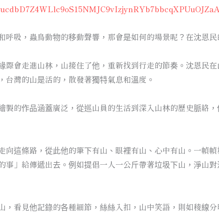
dJyucdbD7Z4WLlc9oS15NMJC9vIzjynRYb7bbcqXPUuOJZaA
和呼吸，蟲鳥動物的移動聲響，那會是如何的場景呢？在沈恩民
緣際會走進山林，山接住了他，重新找到行走的節奏。沈恩民在
，台灣的山是活的，散發著獨特氣息和溫度。
繪製的作品涵蓋廣泛，從巡山員的生活到深入山林的歷史脈絡，
走向這條路，從此他的筆下有山、眼裡有山、心中有山。一幀幀
的事」給傳遞出去。例如提倡一人一公斤帶著垃圾下山，淨山對
山，看見他記錄的各種細節，絲絲入扣，山中笑語，則如稜線分