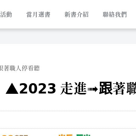
活動
當月選書
新書介紹
聯絡我們
進➟跟著職人停看聽
𝟮𝟬𝟮𝟯 走進➟跟