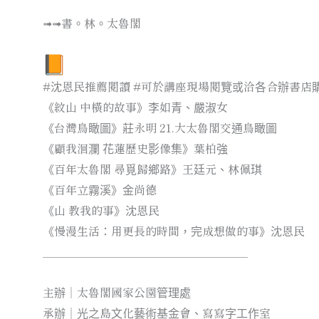
➟➟書。林。太魯閣
#沈恩民推薦閱讀 #可於講座現場閱覽或洽各合辦書店購
《紋山 中橫的故事》李如青、嚴淑女
《台灣鳥瞰圖》莊永明 21.大太魯閣交通鳥瞰圖
《顧我洄瀾 花蓮歷史影像集》葉柏強
《百年太魯閣 尋覓歸鄉路》王廷元、林佩琪
《百年立霧溪》金尚德
《山 教我的事》沈恩民
《慢漫生活：用更長的時間，完成想做的事》沈恩民
＿＿＿＿＿＿＿＿＿＿＿＿＿＿＿＿＿＿
主辦｜太魯閣國家公園管理處
承辦｜光之島文化藝術基金會、寫寫字工作室