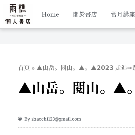
跳
至
Home
關於書店
當月講座
主
要
內
容
首頁
»
▲山岳。閱山。▲。▲𝟮𝟬𝟮𝟯 走
▲山岳。閱山。▲。▲
By
shaochi123@gmail.com