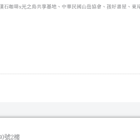
璞石咖啡x光之島共享基地、中華民國山岳協會、孩好書屋、東
0號2樓