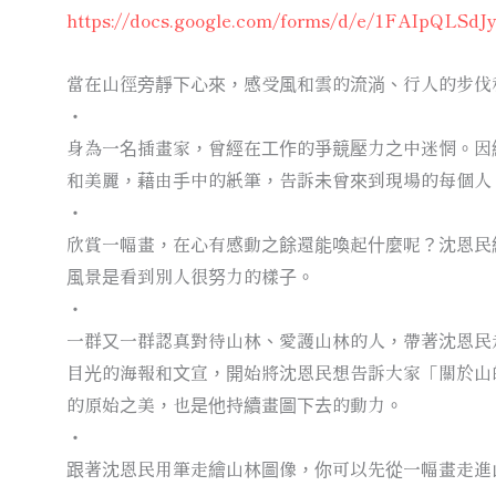
https://docs.google.com/forms/d/e/1FAIpQLS
當在山徑旁靜下心來，感受風和雲的流淌、行人的步伐
・
身為一名插畫家，曾經在工作的爭競壓力之中迷惘。因
和美麗，藉由手中的紙筆，告訴未曾來到現場的每個人
・
欣賞一幅畫，在心有感動之餘還能喚起什麼呢？沈恩民
風景是看到別人很努力的樣子。
・
一群又一群認真對待山林、愛護山林的人，帶著沈恩民
目光的海報和文宣，開始將沈恩民想告訴大家「關於山
的原始之美，也是他持續畫圖下去的動力。
・
跟著沈恩民用筆走繪山林圖像，你可以先從一幅畫走進