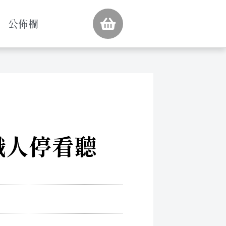
公佈欄
著職人停看聽