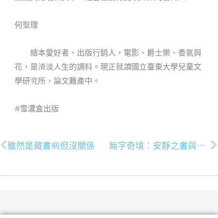
何聖理
繪本愛好者、出版行銷人，電影、爵士樂、香氣與
花，是清淡人生的調料。現正就讀國立臺東大學兒童文
學研究所，論文難產中。
#雪濃盒出版
雖然是藏書病但沒關係
無字奇境：安靜之書與兒童文學
上一頁