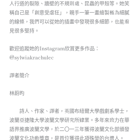
人行道的裂隙、牆壁的不規則處、昆蟲的甲殼等。她笑
稱自己是「創意受虐狂」，親手一筆一畫繪製極為細膩
的線條，我們可以從她的插畫中發現很多細節，也能看
見很多堅持。
歡迎追蹤她的Instagram欣賞更多作品：
@sylwiakrachulec
譯者簡介
林蔚昀
詩人、作家、譯者，英國布紐爾大學戲劇系學士，
波蘭亞捷隆大學波蘭文學研究所肄業。多年來致力在華
語界推廣波蘭文學，於二〇一三年獲得波蘭文化部頒發
波蘭文化功勳獎章，是首位獲得此項殊榮的台灣人。