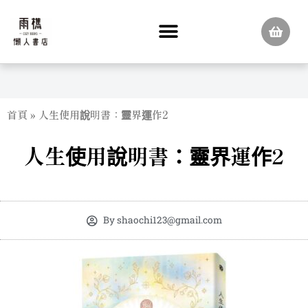
跳
至
主
要
內
容
首頁
»
人生使用說明書：靈界運作2
人生使用說明書：靈界運作2
By
shaochi123@gmail.com