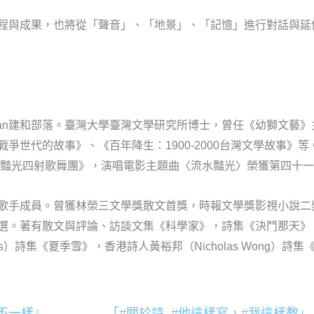
程與成果，也將從「聲音」、「地景」、「記憶」進行對話與延
akan建和部落。臺灣大學臺灣文學研究所博士，曾任《幼獅文藝
爭世代的故事》、《百年降生：1900-2000台灣文學故事》
影《豔光四射歌舞團》，演唱電影主題曲〈流水豔光〉榮獲第四十
歌手成員。曾獲林榮三文學獎散文首獎，時報文學獎影視小說二
。著有散文與評論、訪談文集《科學家》，詩集《決鬥那天》、《
s）詩集《夏季雪》，香港詩人黃裕邦（Nicholas Wong）詩集
你不一樣』