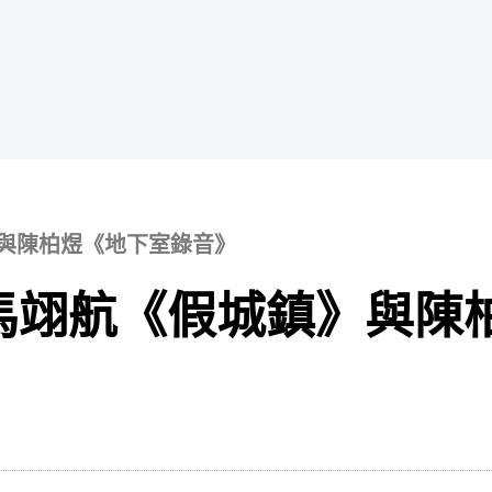
與陳柏煜《地下室錄音》
馬翊航《假城鎮》與陳