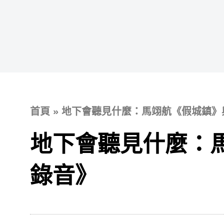
跳
至
主
要
內
容
首頁
»
地下會聽見什麼：馬翊航《假城鎮》
地下會聽見什麼：
錄音》