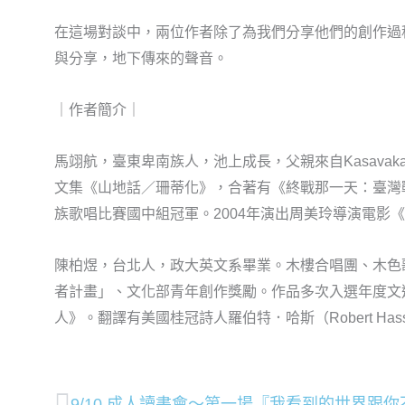
在這場對談中，兩位作者除了為我們分享他們的創作過
與分享，地下傳來的聲音。
｜作者簡介｜
馬翊航，臺東卑南族人，池上成長，父親來自Kasav
文集《山地話／珊蒂化》，合著有《終戰那一天：臺灣戰
族歌唱比賽國中組冠軍。2004年演出周美玲導演電
陳柏煜，台北人，政大英文系畢業。木樓合唱團、木色
者計畫」、文化部青年創作獎勵。作品多次入選年度文選
人》。翻譯有美國桂冠詩人羅伯特．哈斯（Robert Has
9/10 成人讀書會～第一場『我看到的世界跟