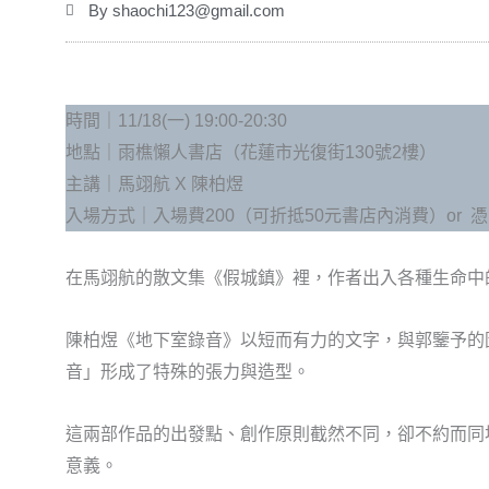
By
shaochi123@gmail.com
時間｜11/18(一) 19:00-20:30
地點｜雨樵懶人書店（花蓮市光復街130號2樓）
主講｜馬翊航 X 陳柏煜
入場方式｜入場費200（可折抵50元書店內消費）or
在馬翊航的散文集《假城鎮》裡，作者出入各種生命中
陳柏煜《地下室錄音》以短而有力的文字，與郭鑒予的
音」形成了特殊的張力與造型。
這兩部作品的出發點、創作原則截然不同，卻不約而同
意義。