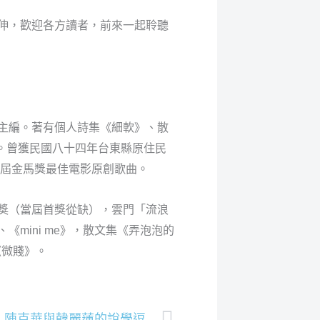
伸，歡迎各方讀者，前來一起聆聽
》主編。著有個人詩集《細軟》、散
等。曾獲民國八十四年台東縣原住民
一屆金馬獎最佳電影原創歌曲。
獎（當屆首獎從缺），雲門「流浪
mini me》，散文集《弄泡泡的
《微賤》。
「#關於詩–#他這樣寫，#我這樣教」–陳克華與韓麗蓮的說學逗唱，若有所詩。