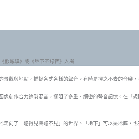
 憑《假城鎮》或《地下室錄音》入場
的景觀與地點，捕捉各式各樣的聲音。有時是揮之不去的音樂，
圖像創作合力錄製混音，攔阻了多重、細密的聲音記憶。在「規
地走向了「聽得見與聽不見」的世界。「地下」可以是地底，也