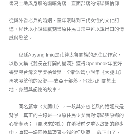
書寫土地與身體的幽暗角落，直面部落的情慾與信仰
從與外省老兵的婚姻、童年曖昧到三代女性的文化記
憶，程廷以小說細膩刻畫原住民日常中難以說出口的情
感與慾望。
程廷Apyang Imiq是花蓮太魯閣族的原住民作家，
以散文集《我長在打開的樹洞》獲得Openbook年度好
書獎與台灣文學獎蓓蕾獎，全新短篇小說集《大腿山》
再次凝望他的家鄉──支亞干部落，串連九則關於土
地、身體與記憶的故事。
同名篇章〈大腿山〉，一段與外省老兵的婚姻只是
背景，真正的主線是一位原住民少女面對情慾與原鄉的
心緒翻湧；〈風吹來的熊〉在婚禮前夕重返故鄉的腳步
中，喚醒一場回憶與現實交錯的捉迷藏──熊下山了，