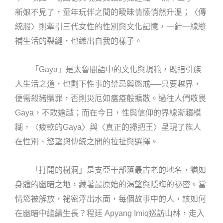
新娘不見了，童年玩伴之間的曖昧情愫悄然升溫；〈傳
統服〉則牽引三代女性的性別與文化記憶，一針一線縫
補生活的裂縫，也織出自我的樣子。
「Gaya」是太魯閣語中的文化與規範，既指引族
人生活之道，也劃下性事的禁忌與懲戒──只要越界，
便需殺豬贖罪，否則災厄如瘟疫般擴散。過往人們敬畏
Gaya，不敢逾越；而在今日，性與信仰的界線漸趨模
糊，〈疲軟的Gaya〉與〈真正的掃把王〉呈現了族人
在性別、慾望與傳統之間的拉扯與選擇。
「打開的樹洞」是支亞干部落最古老的地名，猶如
身體的幽暗之地，藏著最原始的渴望與隱晦的祕密。當
情慾被解放，祕密浮出水面，每個故事中的人，該如何
在幽暗中繼續生長？程廷 Apyang Imiq巡訪山林，走入