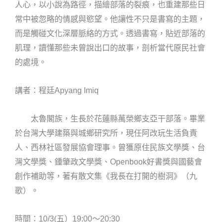
人心，以小說為路徑，描繪部落的裂痕，也重建那些日
常中被忽略的情感與慾望。他讓性不只是書寫的主題，
而是觸碰文化深層脈絡的方式。透過書寫，貼近部落的
肌理，讀懂那些未曾說出口的故事，剖析當代原民社會
的處境。
講者：程廷Apyang Imiq
太魯閣族，生長於花蓮縣萬榮鄉支亞干部落。畢業
於台灣大學建築與城鄉研究所，現任阿改玩生活負責
人、西林社區發展協會理事。曾獲原住民族文學獎、台
灣文學獎、鍾肇政文學獎、Openbook好書獎與國藝會
創作補助等，著有散文集《我長在打開的樹洞》（九
歌）。
時間：10/3(五）19:00～20:30