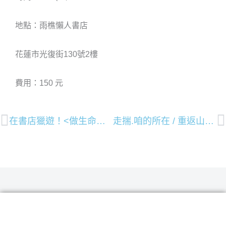
地點：雨樵懶人書店
花蓮市光復街130號2樓
費用：150 元
上一頁
在書店獵遊！<做生命的獵遊者>新書分享巡迴花蓮場
走揣.咱的所在 / 重返山林課 巡迴講座