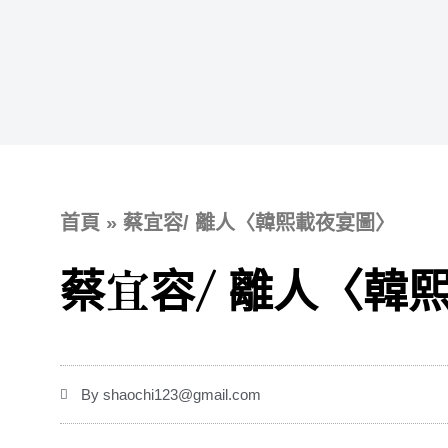
跳
至
主
要
內
容
首頁
»
蔡宜容/ 離人〈韓熙載夜宴圖〉
蔡宜容/ 離人〈韓
By
shaochi123@gmail.com