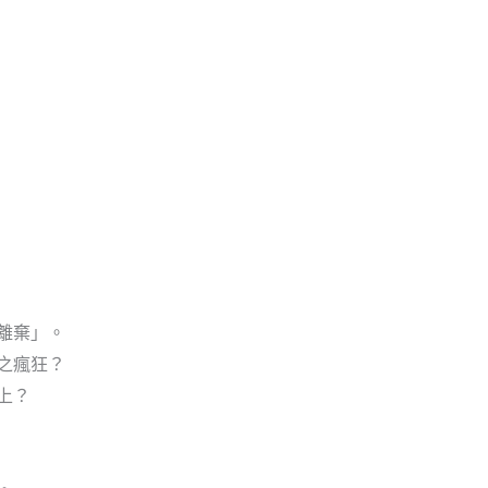
離棄」。
之瘋狂？
上？