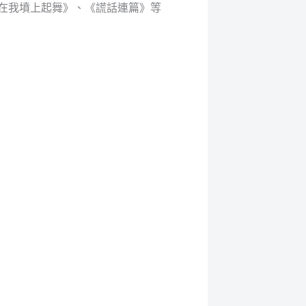
在我墳上起舞》、《謊話連篇》等