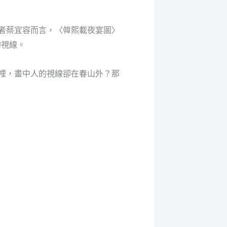
者蔡宜容而言，〈韓熙載夜宴圖〉
的視線。
裡，畫中人的視線卻在春山外？那