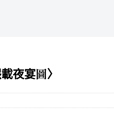
熙載夜宴圖〉