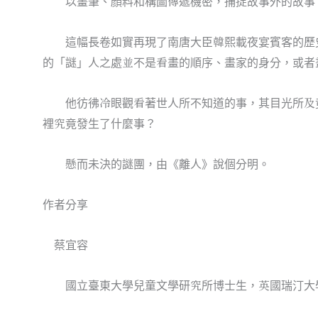
以畫筆、顏料和構圖傳遞機密，捕捉故事外的故事
這幅長卷如實再現了南唐大臣韓熙載夜宴賓客的歷史
的「謎」人之處並不是看畫的順序、畫家的身分，或者
他彷彿冷眼觀看著世人所不知道的事，其目光所及竟
裡究竟發生了什麼事？
懸而未決的謎團，由《離人》說個分明。
作者分享
蔡宜容
國立臺東大學兒童文學研究所博士生，英國瑞汀大