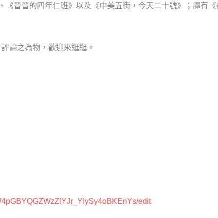
《晉晉的四年仁班》以及《中美五街，今天二十號》；譯有《
、評論之為物，歡迎來逛逛。
QW4pGBYQGZWzZlYJr_YIySy4oBKEnYs/edit