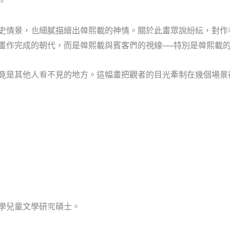
。
情景，也細膩描繪出韓熙載的神情。關於此畫眾說紛紜，對作
畫作完成的朝代，而是韓熙載與賓客們的視線──特別是韓熙載
是其他人看不見的地方。這幅畫把觀者的目光牽制在幾個場景
學兒童文學研究碩士。