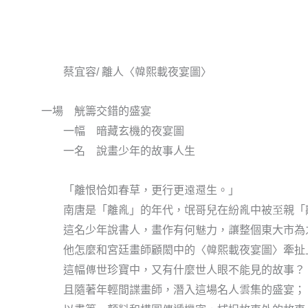
蔡宜容/ 離人〈韓熙載夜宴圖〉
一場 觥籌交錯的盛宴
一幅 暗藏玄機的夜宴圖
一名 說畫少年的故事人生
「離恨恰如春草，更行更遠還生。」
南唐是「離亂」的年代，氓哥兒在紛亂中被至親「
這名少年說書人，畫作有何魅力，讓整個東大市為
他怎麼和宮廷畫師顧閎中的〈韓熙載夜宴圖〉牽扯
這幅傳世珍寶中，又有什麼世人眼不能見的故事？
且隨著年輕間諜畫師，潛入這場名人雲集的盛宴；