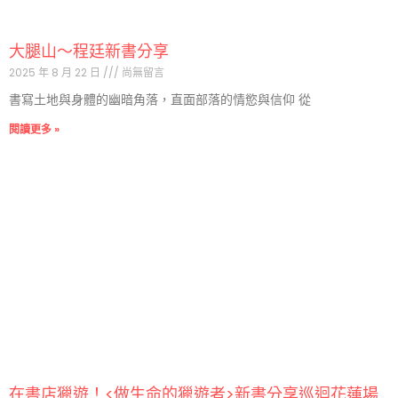
大腿山～程廷新書分享
2025 年 8 月 22 日
尚無留言
書寫土地與身體的幽暗角落，直面部落的情慾與信仰 從
閱讀更多 »
在書店獵遊！<做生命的獵遊者>新書分享巡迴花蓮場