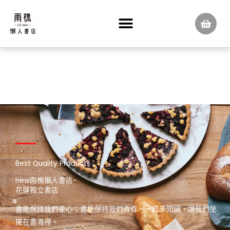
跳
至
主
要
內
容
Best Quality Products
new雨樵懶人書店-
花蓮獨立書店
書能保持我們童心；書能保持我們青春。一起來閱讀，讓我們坐
擁在書海裡。