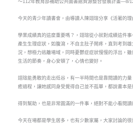
～112年教育部補助公共圖書館資源整合發展計畫—8/1
今天的青少年讀書會，由導讀人陳翊瑄分享《活著的理
學業成績真的這麼重要嗎？️，翊瑄從小就對成績這件
產生生理症狀，如腹瀉，不自主肚子鬧疼，直到考到雄
況，想極力逃離場域，同時憂鬱症症狀慢慢的浮出，雖
生活的節奏，身心安頓了，心情也變好。
翊瑄能勇敢的走出低谷，有一半時間也是靠閱讀的力量
癒過程，讓她感同身受覺得自己並不孤單，都說書本是
得到幫助，也是非常圓滿的一件事，絕對不能小看閱讀
今天在場都是學生居多，也有少數家屬，大家討論的很