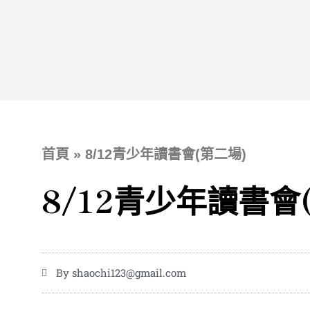
跳
至
主
要
內
容
首頁
»
8/12青少年讀書會(第二場)
8/12青少年讀書會
By
shaochi123@gmail.com