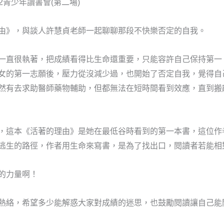
2青少年讀書會(第二場)
由》，與談人許慧貞老師一起聊聊那段不快樂否定的自我。
事一直很執著，把成績看得比生命還重要，只能容許自己保持第一
女的第一志願後，壓力從沒減少過，也開始了否定自我，覺得自
然有去求助醫師藥物輔助，但都無法在短時間看到效應，直到搬
，這本《活著的理由》是她在最低谷時看到的第一本書，這位作
逃生的路徑，作者用生命來寫書，是為了找出口，閱讀者若能相
的力量啊！
熱絡，希望多少能解惑大家對成績的迷思，也鼓勵閱讀讓自己能